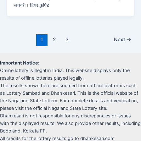
जनवरी। डियर कुपिड
Post
1
2
3
Next
→
pagination
Important Notice:
Online lottery is illegal in India. This website displays only the
results of offline lotteries played legally.
The results shown here are sourced from official platforms such
as Lottery Sambad and Dhankesari. This is the official website of
the Nagaland State Lottery. For complete details and verification,
please visit the official Nagaland State Lottery site.
Dhankesari is not responsible for any discrepancies or issues
with the displayed results. We also provide other results, including
Bodoland, Kolkata FF.
All credits for the lottery results go to dhankesari.com