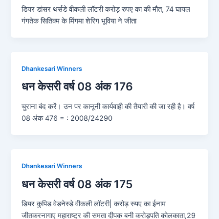
डियर डांसर थर्सडे वीकली लॉटरी करोड़ रुपए का की मौत, 74 घायल
गंगतेक सितिक्म के मिंगमा शेरिग भूविया ने जीता
Dhankesari Winners
धन केसरी वर्ष 08 अंक 176
चुराना बंद करें। उन पर कानूनी कार्यवाही की तैयारी की जा रही है। वर्ष
08 अंक 476 = : 2008/24290
Dhankesari Winners
धन केसरी वर्ष 08 अंक 175
डियर कुपिड वेडनेस्डे वीकली लॉटरी| करोड़ रुपए का ईनाम
जीतकरनागाए महाराष्ट्र की समता दीपक बनी करोड़पति कोलकाता,29