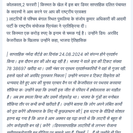
कोलकाता,2 फरवरी | किस्मत के खेल में इस बार डियर साप्ताहिक दलित पंचायत
के सदस्यों ने आम करने पर आप की राष्ट्रीय प्रवक्ता
) लाटरियों से पश्चिम बंगाल स्थित पुरूलिया के संजोय कुमार अधिकारी की आदमी
पार्टी के राष्ट्रीय संयोजक प्रियंका ने प्रतिक्रिया दी।
पर किस्मत एक करोड़ रुपए के इनाम से चमक गई है। उन्होंने डियः अरविंद
केजरीवाल के खिलाफ उन्होंने कहा, भाजपा ऐतिहासिक
| साप्ताहिक नर्मदा सैर्टडे का दिनांक 24.08.2024 को संपन्न होने प्रदर्शन
किया। इस दौरान हार की ओर बढ़ रही है। भाजपा ने वाले ड्रा की टिकट संख्या
78 38697 खरीदा था। उसी नंबर पर प्रथम प्रदर्शनकारियों ने वहां से गुजर रही.
इससे पहले को अरविंद पुरस्कार निकला | उन्होंने भगवान व टिकट विक्रेता को
धन्यवाद देते हुए आप की चुनाव प्रचार वैन पर भी केजरीवाल पर पथराव करवाया
शौकिया कः उन्होंने कहा कि उनकी इस जीत से परिवार में हषोललास का माहौल
है। अब हम हमला किया और उसमें तोड़फोड़ था। भाजपा के गुंडों का मनोबल
शौकिया तौर पर कभी कभी खरीदते हैं। उन्होंने बताया कि लोग अपने लंबित कार्यो
को पूरा करेंगे औरसमाज के लिए भी कुछउत्थान की | इस घटना के वीडियो सोशल
इतना बढ़ गया है कि आज वे आम अक्सर वह पढ़ा करते थे कि लाटरी से बहुत से
लोग करोड़पति बन रहे ( करेंगे ।डियरसाप्ताहिक लाटरियों से लगभग रोजाना
खरीदारकरोड़पति बन मीडिया पर सामने आए हैं, जिसमें. | , हैं तो उन्होंने भी लिए