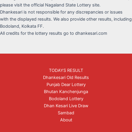
please visit the official Nagaland State Lottery site.
Dhankesari is not responsible for any discrepancies or issues
with the displayed results. We also provide other results, including
Bodoland, Kolkata FF.
All credits for the lottery results go to dhankesari.com
TODAYS RESULT
Dhankesari Old Results
Punjab Dear Lottery
Bhutan Kanchenjunga
Bodoland Lottery
Dhan Kesari Live Draw
Sambad
About